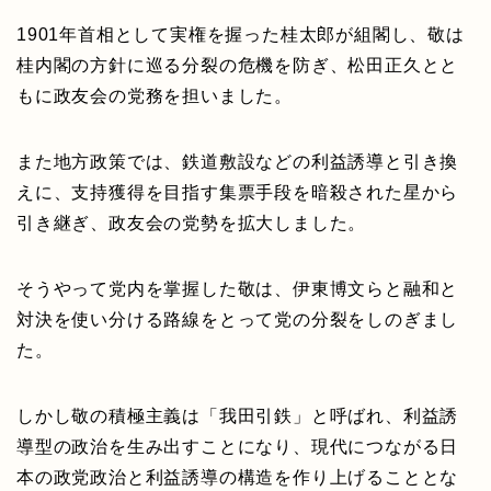
1901年首相として実権を握った桂太郎が組閣し、敬は
桂内閣の方針に巡る分裂の危機を防ぎ、松田正久とと
もに政友会の党務を担いました。
また地方政策では、鉄道敷設などの利益誘導と引き換
えに、支持獲得を目指す集票手段を暗殺された星から
引き継ぎ、政友会の党勢を拡大しました。
そうやって党内を掌握した敬は、伊東博文らと融和と
対決を使い分ける路線をとって党の分裂をしのぎまし
た。
しかし敬の積極主義は「我田引鉄」と呼ばれ、利益誘
導型の政治を生み出すことになり、現代につながる日
本の政党政治と利益誘導の構造を作り上げることとな