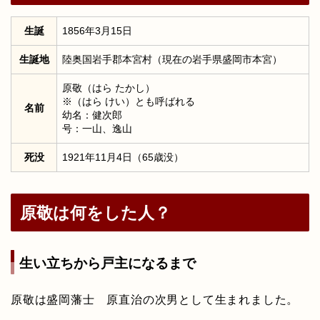
生誕
1856年3月15日
生誕地
陸奥国岩手郡本宮村（現在の岩手県盛岡市本宮）
原敬（はら たかし）
※（はら けい）とも呼ばれる
名前
幼名：健次郎
号：一山、逸山
死没
1921年11月4日（65歳没）
原敬は何をした人？
生い立ちから戸主になるまで
原敬は盛岡藩士 原直治の次男として生まれました。