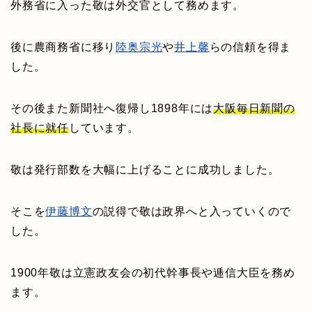
外務省に入った敬は外交官として務めます。
後に農商務省に移り
陸奥宗光
や
井上馨
らの信頼を得ま
した。
その後また新聞社へ復帰し1898年には
大阪毎日新聞の
社長に就任
しています。
敬は発行部数を大幅に上げることに成功しました。
そこを
伊藤博文
の説得で敬は政界へと入っていくので
した。
1900年敬は立憲政友会の初代幹事長や逓信大臣を務め
ます。