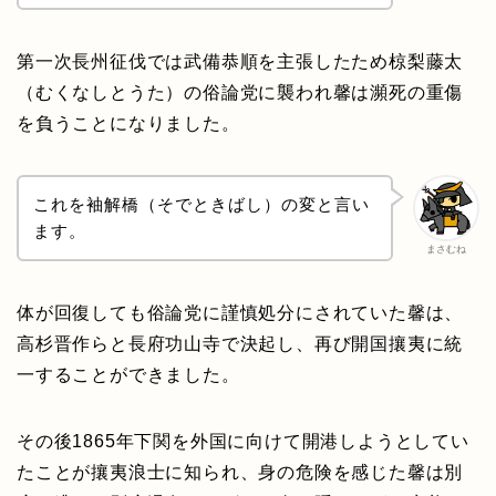
第一次長州征伐では武備恭順を主張したため椋梨藤太
（むくなしとうた）の俗論党に襲われ馨は瀕死の重傷
を負うことになりました。
これを袖解橋（そでときばし）の変と言い
ます。
まさむね
体が回復しても俗論党に謹慎処分にされていた馨は、
高杉晋作らと長府功山寺で決起し、再び開国攘夷に統
一することができました。
その後1865年下関を外国に向けて開港しようとしてい
たことが攘夷浪士に知られ、身の危険を感じた馨は別