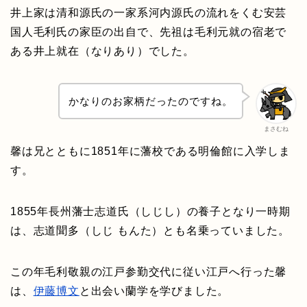
井上家は清和源氏の一家系河内源氏の流れをくむ安芸
国人毛利氏の家臣の出自で、先祖は毛利元就の宿老で
ある井上就在（なりあり）でした。
かなりのお家柄だったのですね。
まさむね
馨は兄とともに1851年に藩校である明倫館に入学しま
す。
1855年長州藩士志道氏（しじし）の養子となり一時期
は、志道聞多（しじ もんた）とも名乗っていました。
この年毛利敬親の江戸参勤交代に従い江戸へ行った馨
は、
伊藤博文
と出会い蘭学を学びました。