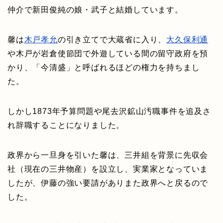
仲介で新田俊純の娘・武子と結婚しています。
馨は
木戸孝允
の引き立てで大蔵省に入り、
大久保利通
や木戸が岩倉使節団で外遊している間の留守政府を預
かり、「今清盛」と呼ばれるほどの権力を持ちまし
た。
しかし1873年予算問題や尾去沢鉱山汚職事件を追及さ
れ辞職することになりました。
政界から一旦身を引いた馨は、三井組を背景に先収会
社（現在の三井物産）を設立し、実業家となっていま
したが、伊藤の強い要請がありまた政界へと戻るので
した。