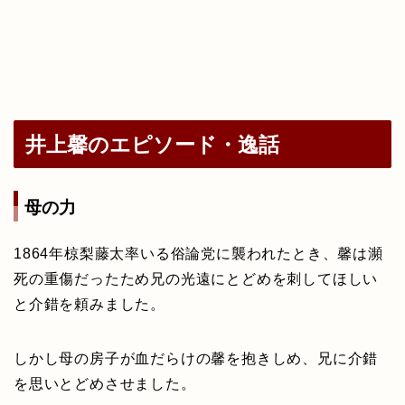
井上馨のエピソード・逸話
母の力
1864年椋梨藤太率いる俗論党に襲われたとき、馨は瀕
死の重傷だったため兄の光遠にとどめを刺してほしい
と介錯を頼みました。
しかし母の房子が血だらけの馨を抱きしめ、兄に介錯
を思いとどめさせました。