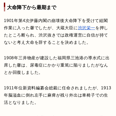
大命降下から最期まで
1901年第4次伊藤内閣の崩壊後大命降下を受けて組閣
作業に入った馨でしたが、大蔵大臣に
渋沢栄一
を押し
たところ断られ、渋沢抜きでは政権運営に自信が持て
ないと考え大命を辞することを決めました。
1908年三井物産が建設した福岡県三池港の導水式に出
席した馨は、尿毒症にかかり重篤に陥りましたがなん
とか回復しました。
1911年位新資料編纂会総裁に任命されましたが、1913
年脳溢血に倒れ左手に麻痺が残り外出は車椅子での生
活となりました。