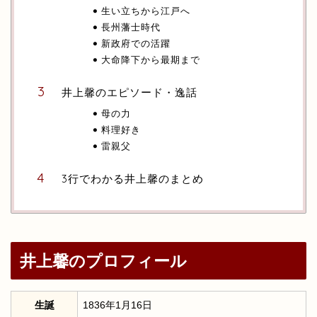
生い立ちから江戸へ
長州藩士時代
新政府での活躍
大命降下から最期まで
井上馨のエピソード・逸話
母の力
料理好き
雷親父
3行でわかる井上馨のまとめ
井上馨のプロフィール
生誕
1836年1月16日