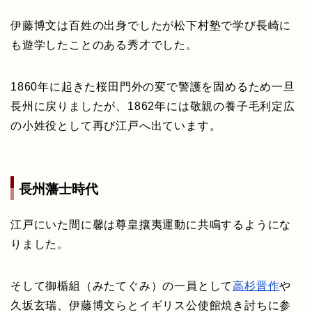
伊藤博文は百姓の出身でしたが松下村塾で学び長崎に
も遊学したことのある秀才でした。
1860年に起きた桜田門外の変で警護を固めるため一旦
長州に戻りましたが、1862年には敬親の養子毛利定広
の小姓役として再び江戸へ出ています。
長州藩士時代
江戸にいた間に馨は尊皇攘夷運動に共鳴するようにな
りました。
そして御楯組（みたてぐみ）の一員として
高杉晋作
や
久坂玄瑞、伊藤博文らとイギリス公使館焼き討ちに参