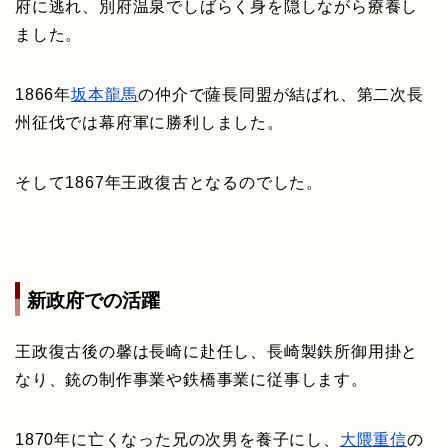
府に逃れ、別府温泉でしばらく身を隠しながら療養し
ました。
1866年
坂本龍馬
の仲介で薩長同盟が結ばれ、第二次長
州征伐では幕府軍に勝利しました。
そして1867年王政復古となるのでした。
新政府での活躍
王政復古後の馨は長崎に赴任し、長崎製鉄所御用掛と
なり、銃の制作事業や鉄橋事業に従事します。
1870年に亡くなった兄の次男を養子にし、
大隈重信
の