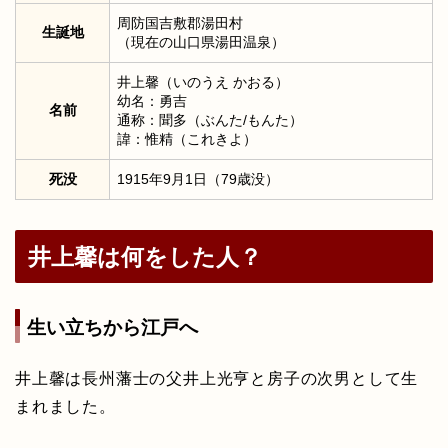
周防国吉敷郡湯田村
生誕地
（現在の山口県湯田温泉）
井上馨（いのうえ かおる）
幼名：勇吉
名前
通称：聞多（ぶんた/もんた）
諱：惟精（これきよ）
死没
1915年9月1日（79歳没）
井上馨は何をした人？
生い立ちから江戸へ
井上馨は長州藩士の父井上光亨と房子の次男として生
まれました。