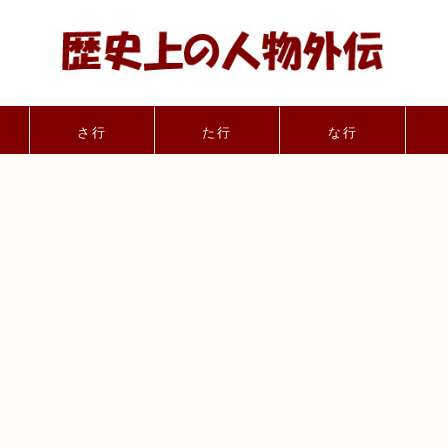
さ行
た行
な行