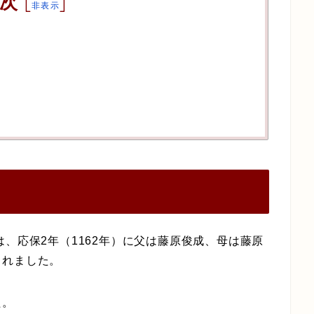
次
[
]
非表示
、応保2年（1162年）に父は藤原俊成、母は藤原
まれました。
た。